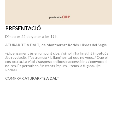
PRESENTACIÓ
Dimecres 22 de gener, a les 19 h
ATURAR-TE A DALT, de
Montserrat Rodés.
Llibres del Segle.
«El pensament és en un punt clos, / si no hi ha l’instint impetuós
/de revelació. T’estremeix / la lluminositat que no veus. / Que el
cos oculta. La visió / suspesa en llocs inaccessibles / convoca el
no-res. Et pertorben / instants impurs. I tems la fugida» (M.
Rodés).
COMPRAR
ATURAR-TE A DALT