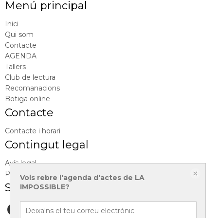
Menú principal
Inici
Qui som
Contacte
AGENDA
Tallers
Club de lectura
Recomanacions
Botiga online
Contacte
Contacte i horari
Contingut legal
Avís legal
Política de privacitat
Vols rebre l'agenda d'actes de LA
Segueix-nos a
IMPOSSIBLE?