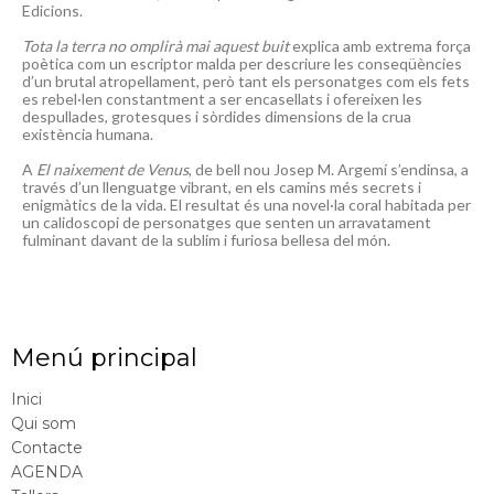
Edicions.
Tota la terra no omplirà mai aquest buit
explica amb extrema força
poètica com un escriptor malda per descriure les conseqüències
d’un brutal atropellament, però tant els personatges com els fets
es rebel·len constantment a ser encasellats i ofereixen les
despullades, grotesques i sòrdides dimensions de la crua
existència humana.
A
El naixement de Venus
, de bell nou Josep M. Argemí s’endinsa, a
través d’un llenguatge vibrant, en els camins més secrets i
enigmàtics de la vida. El resultat és una novel·la coral habitada per
un calidoscopi de personatges que senten un arravatament
fulminant davant de la sublim i furiosa bellesa del món.
Menú principal
Inici
Qui som
Contacte
AGENDA