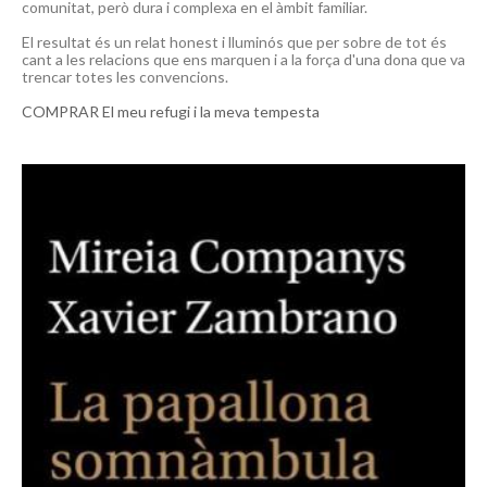
comunitat, però dura i complexa en el àmbit familiar.
El resultat és un relat honest i lluminós que per sobre de tot és
cant a les relacions que ens marquen i a la força d'una dona que va
trencar totes les convencions.
COMPRAR
El meu refugi i la meva tempesta