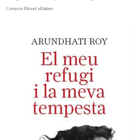
Comprar
Disset síl.labes