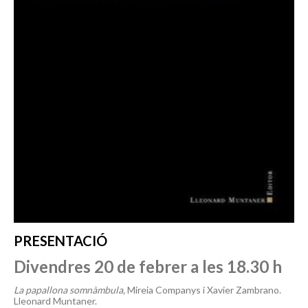
PRESENTACIÓ
Divendres 20 de febrer a les 18.30 h
La papallona somnàmbula,
Mireia Companys i Xavier Zambrano.
Lleonard Muntaner.