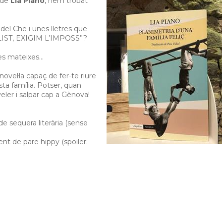
 de
Lia Piano
, hem trobat
del Che i unes lletres que
EALIST, EXIGIM L’IMPOSS”?
res mateixes…
 novel·la capaç de fer-te riure
sta família. Potser, quan
eler i salpar cap a Gènova!
 sequera literària (sense
ent de pare hippy (spoiler: