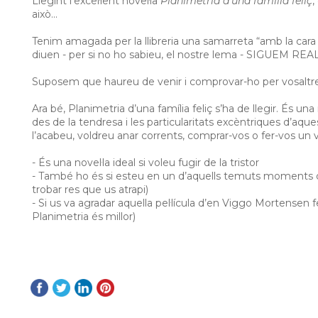
Llegint l’excel·lent novel·la
Planimetria d’una família feliç
,
això…
Tenim amagada per la llibreria una samarreta “amb la cara 
diuen - per si no ho sabieu, el nostre lema - SIGUEM R
Suposem que haureu de venir i comprovar-ho per vosalt
Ara bé, Planimetria d’una família feliç s’ha de llegir. És una
des de la tendresa i les particularitats excèntriques d’aque
l’acabeu, voldreu anar corrents, comprar-vos o fer-vos un v
- És una novel·la ideal si voleu fugir de la tristor
- També ho és si esteu en un d’aquells temuts moments de
trobar res que us atrapi)
- Si us va agradar aquella pel·lícula d’en Viggo Mortensen f
Planimetria és millor)