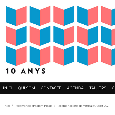
INICI
QUI SOM
CONTACTE
AGENDA
TALLERS
C
Inici
/
Recomanacions dominicals
/
Recomanacions dominicals! Agost 2021