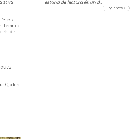
la seva
estona de lectura és un d...
llegir més >
, és no
m tenir de
odels de
ríguez
ra Qaderi