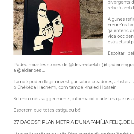
divergents d
relació amb l
Algunes refl
creure’ns ta
“ja entenc de
vida occident
estructural p
Escoltar i de
Podeu mirar les stories de
@desireebelal
i
@hijadeinmigra
a
@eldiarioes
…
També podeu llegir i investigar sobre creadores, artistes i
o Chékéba Hachemi, com també Khaled Hosseini.
Si teniu més suggeriments, informació o artistes que us 
Esperem que totes estigueu bé!
27 D'AGOST: PLANIMETRIA D'UNA FAMÍLIA FELIÇ, DE 