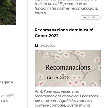
tauleta de nit! Esperem que us
funcionin les nostres recomanacions,
fetes a...
llegir més >
Recomanacions dominicals!
Gener 2022
12/02/2022
arjane
Amb l'any nou, venen més
, de 1979,
recomanacions dominicals pensades
m ara
per a tothom! Agafin les mantes i
posin-se còmodes, que tenir una