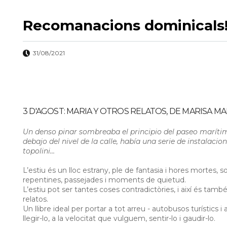
Recomanacions dominicals!
31/08/2021
3 D'AGOST: MARIA Y OTROS RELATOS, DE MARISA MA
Un denso pinar sombreaba el principio del paseo marítim
debajo del nivel de la calle, había una serie de instalaci
topolini…
L’estiu és un lloc estrany, ple de fantasia i hores mortes, s
repentines, passejades i moments de quietud.
L’estiu pot ser tantes coses contradictòries, i així és també
relatos.
Un llibre ideal per portar a tot arreu - autobusos turístics i
llegir-lo, a la velocitat que vulguem, sentir-lo i gaudir-lo.