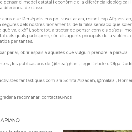
e pensar el model estatal i econòmic o la diferència ideològica i 
a diferència de classe.
exions que Persèpolis ens pot suscitar ara, mirant cap Afganistan
n segures dels nostres raonaments, de la falsa sensació que sole
 què va, això” i, sobretot, a tractar de pensar com els països i m
al dels quals participem, són els agents principals de la violència
atida per tantes.
ixar parlar, obrir espais a aquelles que vulguin prendre la paraula.
ntes
, les publicacions de
@theafghan
, llegir l’article d’Olga Rod
 activistes fantàstiques com ara Sonita Alizadeh,
@malala
, Homei
agradaria recomanar, contacteu-nos!
LIA PIANO