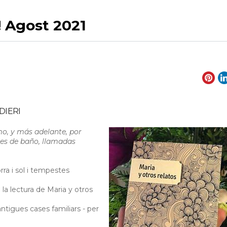
 Agost 2021
DIERI
o, y más adelante, por
ones de baño, llamadas
orra i sol i tempestes
 la lectura de Maria y otros
 antigues cases familiars - per