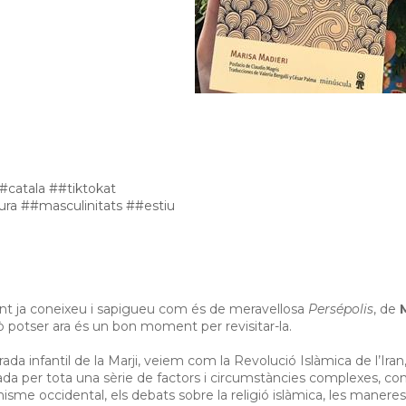
#catala
##tiktokat
ura
##masculinitats
##estiu
t ja coneixeu i sapigueu com és de meravellosa
Persépolis
, de
M
rò potser ara és un bon moment per revisitar-la.
ada infantil de la Marji, veiem com la Revolució Islàmica de l’Iran
ada per tota una sèrie de factors i circumstàncies complexes, co
nisme occidental, els debats sobre la religió islàmica, les maneres