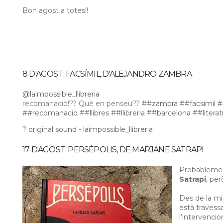
Bon agost a totes!!
8 D'AGOST: FACSÍMIL, D'ALEJANDRO ZAMBRA
@laimpossible_llibreria
recomanació!?? Què en penseu??
##zambra
##facsimil
#
##recomanacio
##llibres
##llibreria
##barcelona
##literat
? original sound - laimpossible_llibreria
17 D'AGOST: PERSÉPOLIS, DE MARJANE SATRAPI
Probablemen
Satrapi
, pe
Des de la mir
està travess
l’intervencio