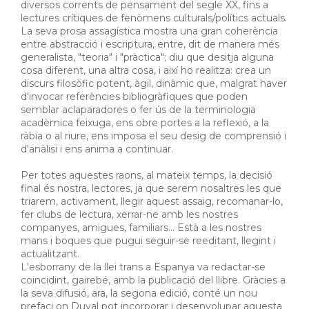
diversos corrents de pensament del segle XX, fins a
lectures crítiques de fenòmens culturals/polítics actuals.
La seva prosa assagística mostra una gran coherència
entre abstracció i escriptura, entre, dit de manera més
generalista, "teoria" i "pràctica"; diu que desitja alguna
cosa diferent, una altra cosa, i així ho realitza: crea un
discurs filosòfic potent, àgil, dinàmic que, malgrat haver
d'invocar referències bibliogràfiques que poden
semblar aclaparadores o fer ús de la terminologia
acadèmica feixuga, ens obre portes a la reflexió, a la
ràbia o al riure, ens imposa el seu desig de comprensió i
d'anàlisi i ens anima a continuar.
Per totes aquestes raons, al mateix temps, la decisió
final és nostra, lectores, ja que serem nosaltres les que
triarem, activament, llegir aquest assaig, recomanar-lo,
fer clubs de lectura, xerrar-ne amb les nostres
companyes, amigues, familiars... Està a les nostres
mans i boques que pugui seguir-se reeditant, llegint i
actualitzant.
L'esborrany de la llei trans a Espanya va redactar-se
coincidint, gairebé, amb la publicació del llibre. Gràcies a
la seva difusió, ara, la segona edició, conté un nou
prefaci on Duval pot incorporar i desenvolupar aquesta