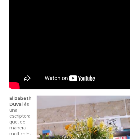
Elizabeth
Duval
és
una
escriptora
que, de
manera
molt més