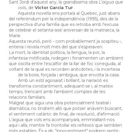
Sant Jordi d'aquest any, la grandíssima obra
L'aigua que
vols
, de
Víctor Garcia Tur
Aquesta novel·la ens portarà al Quebec, just abans
del referèndum per la independència (1995), des de la
perspectiva d'una família que es retroba amb l'excusa
de celebrar el setanta-sisè aniversari de la matriarca, la
Marie.
Aquesta reunió, però - com probablement ja sospiteu -,
enterra i revela molt més del que s'esperaven.
La mort, la identitat política, la llengua, la por, la
infantesa mitificada, rodegen i fonamenten un ambient
que oscil·la entre l'escalfor de la llar de foc coneguda, al
voltant de la qual es recorden anècdotes, i la incertesa
de la boira, forçada i ambigua, que envolta la casa.
Amb un estil agosarat i brillant, la narració es
transforma constantment, adequant-se i, al mateix
temps, trencant amb l'ambient complex de les
relacions familiars.
Malgrat que sigui una obra potencialment teatral i
dramàtica, no tindrem allò que potser anàvem buscant,
el sentiment catàrtic de final, de resolució, d'afirmació:
L'aigua que vols ens acompanyarà, emmirallant-nos
aquí i allà, mentre fa trontollar els reflexos que semblen
més estables. És a dir, "innocentment" podrem sentir-