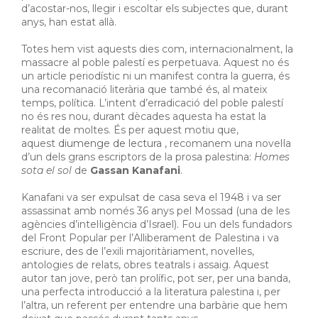
d’acostar-nos, llegir i escoltar els subjectes que, durant
anys, han estat allà.
Totes hem vist aquests dies com, internacionalment, la
massacre al poble palestí es perpetuava. Aquest no és
un article periodístic ni un manifest contra la guerra, és
una recomanació literària que també és, al mateix
temps, política. L’intent d’erradicació del poble palestí
no és res nou, durant dècades aquesta ha estat la
realitat de moltes. És per aquest motiu que,
aquest
diumenge de lectura
, recomanem una novel·la
d’un dels grans escriptors de la prosa palestina:
Homes
sota el sol
de
Gassan Kanafani
.
Kanafani va ser expulsat de casa seva el 1948 i va ser
assassinat amb només 36 anys pel Mossad (una de les
agències d’intel·ligència d’Israel). Fou un dels fundadors
del Front Popular per l’Alliberament de Palestina i va
escriure, des de l’exili majoritàriament, novel·les,
antologies de relats, obres teatrals i assaig. Aquest
autor tan jove, però tan prolífic, pot ser, per una banda,
una perfecta introducció a la literatura palestina i, per
l’altra, un referent per entendre una barbàrie que hem