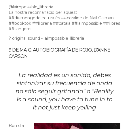
@laimpossible_llibreria
La nostra recomanació per aquest
##diumengedelectura
és
##coraline
de Nail Gaiman!
##booktok
##llibreria
##catala
##laimpossible
##llibres
##santjordi
? original sound - laimpossible_llibreria
9 DE MAIG: AUTOBIOGRAFÍA DE ROJO, D'ANNE
CARSON
La realidad es un sonido, debes
sintonizar su frecuencia de onda
no sólo seguir gritando" o "Reality
is a sound, you have to tune in to
it not just keep yelling
Bon dia