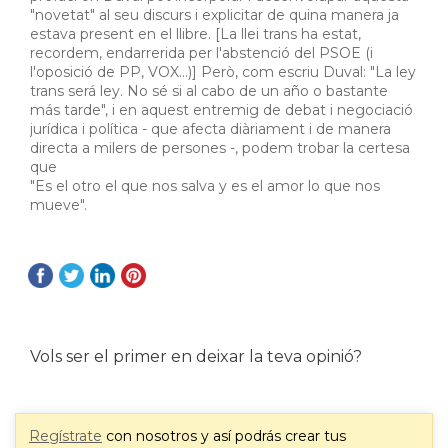
"novetat" al seu discurs i explicitar de quina manera ja
estava present en el llibre. [La llei trans ha estat,
recordem, endarrerida per l'abstenció del PSOE (i
l'oposició de PP, VOX...)] Però, com escriu Duval: "La ley
trans será ley. No sé si al cabo de un año o bastante
más tarde", i en aquest entremig de debat i negociació
jurídica i política - que afecta diàriament i de manera
directa a milers de persones -, podem trobar la certesa
que
"Es el otro el que nos salva y es el amor lo que nos
mueve".
Vols ser el primer en deixar la teva opinió?
Regístrate
con nosotros y así podrás crear tus