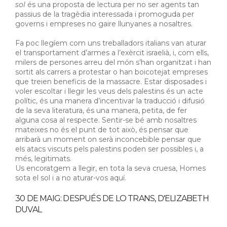
sol
és una proposta de lectura per no ser agents tan
passius de la tragèdia interessada i promoguda per
governs i empreses no gaire llunyanes a nosaltres.
Fa poc llegíem com uns treballadors italians van aturar
el transportament d’armes a l’exèrcit israelià, i, com ells,
milers de persones arreu del món s’han organitzat i han
sortit als carrers a protestar o han boicotejat empreses
que treien beneficis de la massacre. Estar disposades i
voler escoltar i llegir les veus dels palestins és un acte
polític, és una manera d’incentivar la traducció i difusió
de la seva literatura, és una manera, petita, de fer
alguna cosa al respecte. Sentir-se bé amb nosaltres
mateixes no és el punt de tot això, és pensar que
arribarà un moment on serà inconcebible pensar que
els atacs viscuts pels palestins poden ser possibles i, a
més, legitimats.
Us encoratgem a llegir, en tota la seva cruesa, Homes
sota el sol i a no aturar-vos aquí.
30 DE MAIG: DESPUÉS DE LO TRANS, D'ELIZABETH
DUVAL