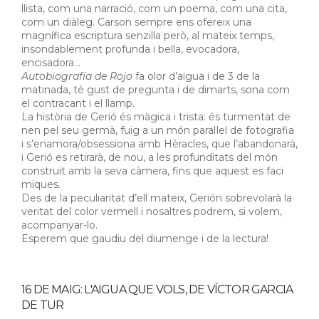
llista, com una narració, com un poema, com una cita,
com un diàleg. Carson sempre ens ofereix una
magnífica escriptura senzilla però, al mateix temps,
insondablement profunda i bella, evocadora,
encisadora…
Autobiografía de Rojo
fa olor d’aigua i de 3 de la
matinada, té gust de pregunta i de dimarts, sona com
el contracant i el llamp.
La història de Gerió és màgica i trista: és turmentat de
nen pel seu germà, fuig a un món paral·lel de fotografia
i s’enamora/obsessiona amb Hèracles, que l’abandonarà,
i Gerió es retirarà, de nou, a les profunditats del món
construït amb la seva càmera, fins que aquest es faci
miques.
Des de la peculiaritat d’ell mateix, Gerión sobrevolarà la
veritat del color vermell i nosaltres podrem, si volem,
acompanyar-lo.
Esperem que gaudiu del diumenge i de la lectura!
16 DE MAIG: L'AIGUA QUE VOLS, DE VÍCTOR GARCIA
DE TUR