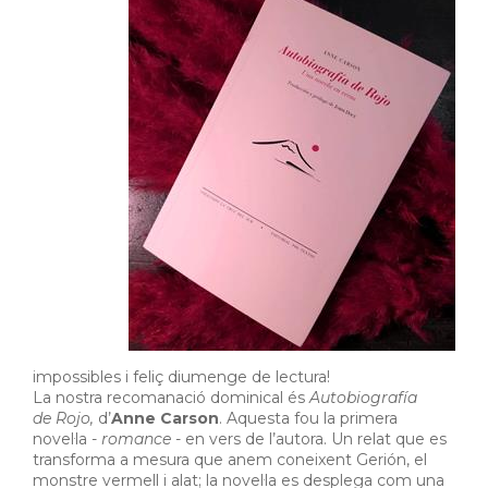
impossibles i feliç diumenge de lectura!
La nostra recomanació dominical és
Autobiografía
de Rojo,
d’
Anne Carson
. Aquesta fou la primera
novel·la -
romance
- en vers de l’autora. Un relat que es
transforma a mesura que anem coneixent Gerión, el
monstre vermell i alat; la novel·la es desplega com una