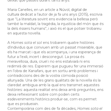
deixat que passés durant tants anys.
Maria Canelles, en un article a
Núvol, digital de
cultura
dedicat a l’autor de ja fa uns anys (2015), escrivia
que “La literatura sovint ens evidencia la bellesa però
també la maldat, la tragèdia, la injustícia del món que és
la dels éssers humans”, i això és el que potser trobareu
en aquesta novel·la.
A
Homes sota el sol
ens trobarem quatre històries
d’individus que conviuen amb un passat miserable, que
els ha marcat i que els acompanya, i una esperança de
futur a l’exili, incert i desconegut. La prosa és
meravellosa, dura, cruel i no ens estalviarà ni ens
redimirà de res. Esperem que pugueu fer una immersió
en l’obra de Kanafani, que en sortiu amb problemes i
contradiccions des de la vostra còmoda posició
allunyada. Una de les grans qualitats de la novel·la és la
claredat ambigua amb la qual ens transmet aquestes
històries: aquesta realitat ens deixa amb preguntes, ens
deixa reflexionant sobre com poden certs
esdeveniments històrics produir-se, com es permet
que es produeixin.
Contemporània com des de fa dècades,
Homes sota el